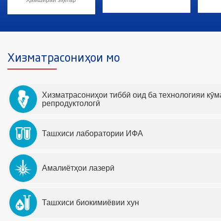
Хизматрасониҳои мо
Хизматрасониҳои тиббӣ оид ба технологияи кӯ
репродуктологӣ
Ташхиси лаборатории ИФА
Амалиётҳои лазерӣ
Ташхиси биокимиёвии хун