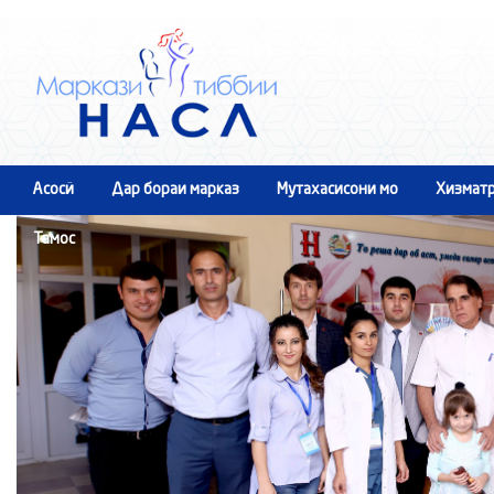
Асосӣ
Дар бораи марказ
Мутахасисони мо
Хизматр
Тамос