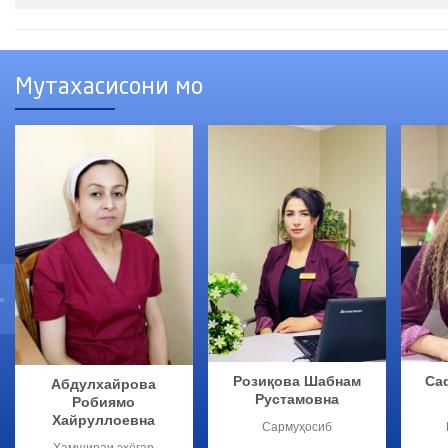
Мутахасисони мо
Розиқова Шабнам
Са
Абдулхайрова
Рустамовна
Робиямо
Хайруллоевна
Сармуҳосиб
Ҳамшираи эҳёгар