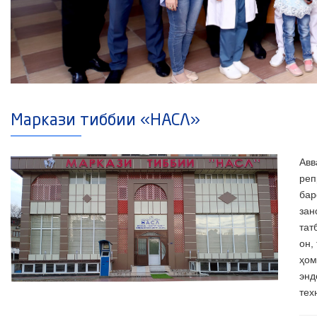
Маркази тиббии «НАСЛ»
Авв
реп
бар
зан
тат
он,
ҳом
энд
тех