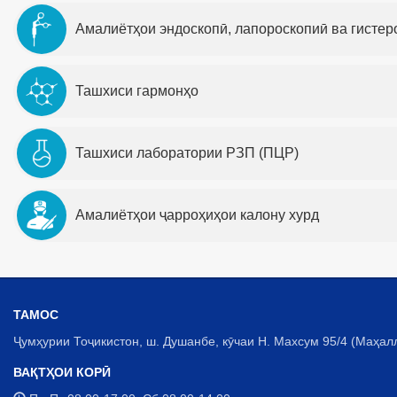
Амалиётҳои эндоскопӣ, лапороскопиӣ ва гистер
Ташхиси гармонҳо
Ташхиси лаборатории РЗП (ПЦР)
Амалиётҳои ҷарроҳиҳои калону хурд
ТАМОС
Ҷумҳурии Тоҷикистон, ш. Душанбе, кӯчаи Н. Махсум 95/4 (Маҳал
ВАҚТҲОИ КОРӢ