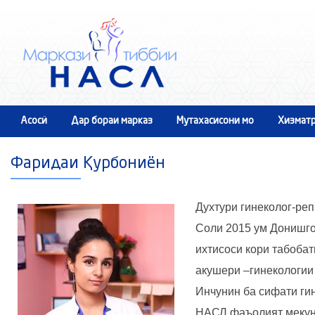
Асосӣ
Дар бораи марказ
Мутахасисони мо
Хизматр
Тамос
Фаридаи Қурбониён
Духтури гинеколог-реп
Соли 2015 ум Донишго
ихтисоси кори табобат
акушери –гинекологии
Инчунин ба сифати ги
НАСЛ фаъолият мекун