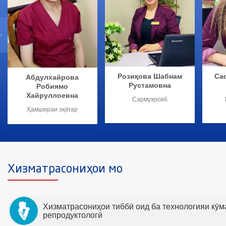
Розиқова Шабнам
Са
Абдулхайрова
Рустамовна
Робиямо
Хайруллоевна
Сармуҳосиб
Ҳамшираи эҳёгар
Хизматрасониҳои мо
Хизматрасониҳои тиббӣ оид ба технологияи кӯ
репродуктологӣ