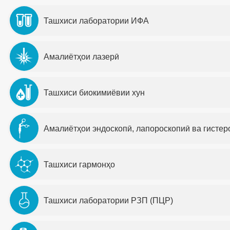
Ташхиси лаборатории ИФА
Амалиётҳои лазерӣ
Ташхиси биокимиёвии хун
Амалиётҳои эндоскопӣ, лапороскопиӣ ва гистер
Ташхиси гармонҳо
Ташхиси лаборатории РЗП (ПЦР)