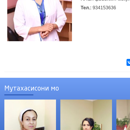
Тел.:
934153636
Мутахасисони мо