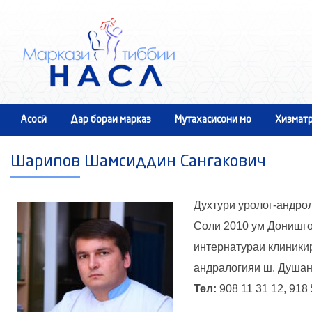
Асосӣ
Дар бораи марказ
Мутахасисони мо
Хизматр
Шарипов Шамсиддин Сангакович
Духтури уролог-андрол
Соли 2010 ум Донишго
интернатураи клиники
андралогияи ш. Душан
Тел:
908 11 31 12, 918