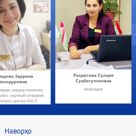
Раҳматова Сулҳия
едова Заррина
Суҳбатуллоевна
Баходуровна
Хазинадор
хирург, акушер-гинеколог,
лист, научный сотрудник
нского центра НАСЛ.
Наворҳо