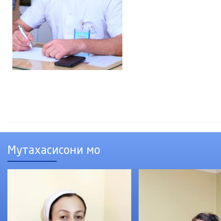
Мутахасисони мо