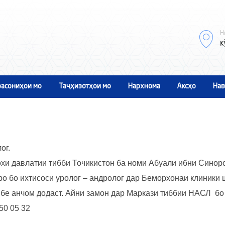
Н
к
асониҳои мо
Таҷҳизотҳои мо
Нархнома
Аксҳо
Нав
ог.
хи давлатии тибби Точикистон ба номи Абуали ибни Синоро
ро бо ихтисоси уролог – андролог дар Беморхонаи клиники
бе анчом додаст. Айни замон дар Маркази тиббии НАСЛ бо 
 50 05 32