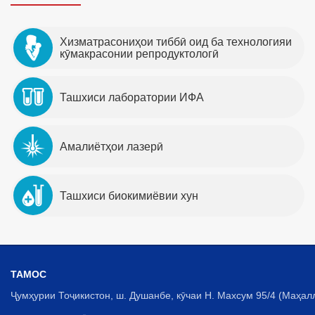
Хизматрасониҳои тиббӣ оид ба технологияи
кӯмакрасонии репродуктологӣ
Ташхиси лаборатории ИФА
Амалиётҳои лазерӣ
Ташхиси биокимиёвии хун
ТАМОС
Ҷумҳурии Тоҷикистон, ш. Душанбе, кӯчаи Н. Махсум 95/4 (Маҳал