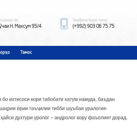
ишонии мо:
Телефони барои тамос:
ӯчаи Н. Махсум 95/4
(+992) 903 06 75 75
орҳо
Тамос
 бо ихтисоси кори табобати хатум намуда, баъдан
 шаҳрии ёрии таъҷилии тибби шуъбаи уралогия-
ҳайси духтури уролог – андролог кору фаъолият дорад
.