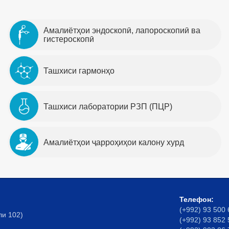
Амалиётҳои эндоскопӣ, лапороскопиӣ ва
гистероскопӣ
Ташхиси гармонҳо
Ташхиси лаборатории РЗП (ПЦР)
Амалиётҳои ҷарроҳиҳои калону хурд
Телефон:
(+992) 93 500 
ли 102)
(+992) 93 852 