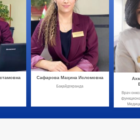
стамовна
Сафарова Маҳина Исломовна
Ахм
Бақайдгиранда
Врач онко
функциона
Медици