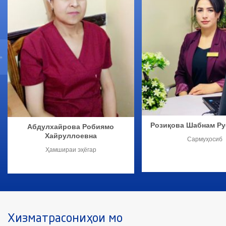
Розиқова Шабнам Ру
Абдулхайрова Робиямо
Хайруллоевна
Сармуҳосиб
Ҳамшираи эҳёгар
Хизматрасониҳои мо