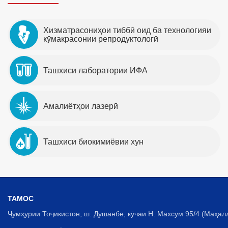
Хизматрасониҳои тиббӣ оид ба технологияи
кӯмакрасонии репродуктологӣ
Ташхиси лаборатории ИФА
Амалиётҳои лазерӣ
Ташхиси биокимиёвии хун
ТАМОС
Ҷумҳурии Тоҷикистон, ш. Душанбе, кӯчаи Н. Махсум 95/4 (Маҳал