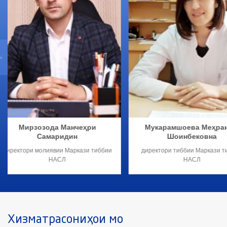
Салимов Мухаммад
Фаридаи Қурбо
Пирмахмадович
Духтури гинеколог-репр
Духтури Уролог-Эмбриолог.
Хизматрасониҳои мо