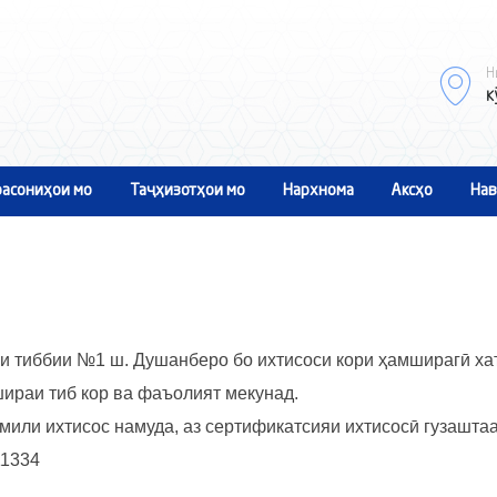
Н
к
асониҳои мо
Таҷҳизотҳои мо
Нархнома
Аксҳо
Нав
 тиббии №1 ш. Душанберо бо ихтисоси кори ҳамширагӣ хат
шираи тиб кор ва фаъолият мекунад.
мили ихтисос намуда, аз сертификатсияи ихтисосӣ гузаштаа
11334