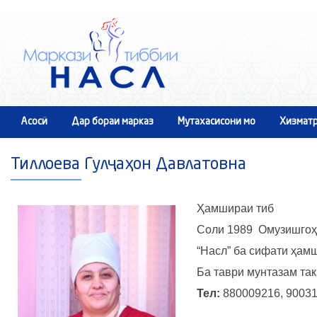
Асосӣ
Дар бораи марказ
Мутахасисони мо
Хизматр
Тиллоева Гулҷаҳон Давлатовна
Ҳамшираи тиб
Соли 1989 Омузишгоҳи
“Насл” ба сифати ҳам
Ба таври мунтазам так
Тел:
880009216, 9003