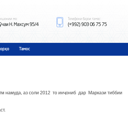
ишонии мо:
Телефони барои тамос:
ӯчаи Н. Махсум 95/4
(+992) 903 06 75 75
орҳо
Тамос
м намуда, аз соли 2012 то инҷониб дар Маркази тиббии
ст.