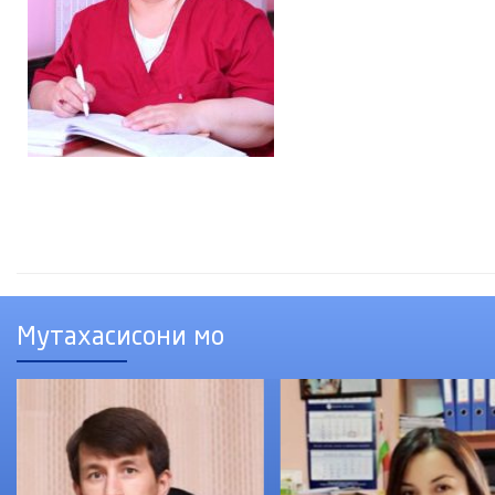
Мутахасисони мо