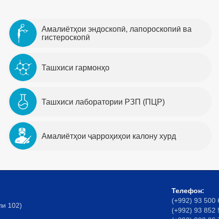
Амалиётҳои эндоскопӣ, лапороскопиӣ ва
гистероскопӣ
Ташхиси гармонҳо
Ташхиси лаборатории РЗП (ПЦР)
Амалиётҳои ҷарроҳиҳои калону хурд
Телефон:
(+992) 93 500 
ли 102)
(+992) 93 852 