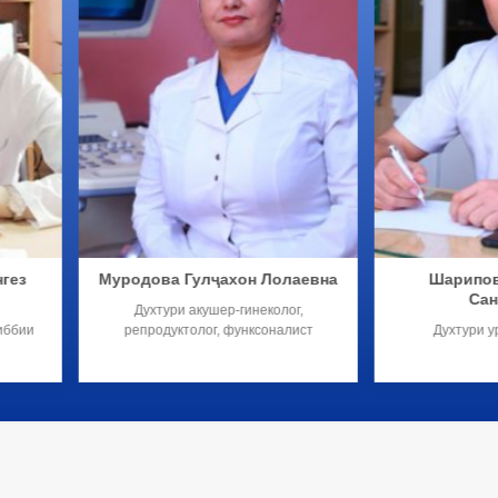
ниён
Мустафоқулова Шаҳло
Юсу
Шералиевна
Аб
одуктолог.
Ҳамшираи калон