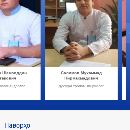
пов Ҷамолиддин
Тиллоева Гулҷаҳон
дуғаффорович
Давлатовна
Ташхисгар
Ҳамшираи тиб Соли 1989
Омузишгоҳи тиббии №1 ш.
Душанберо бо ихтисоси кори
ҳамширагӣ хатм намуда, аз соли
2012 то инҷониб дар Маркази
тиббии “Насл” ба сифати ҳамшираи
тиб кор ва фаъолият мекунад. Ба
таври мунтазам такмили ихтисос
Наворҳо
намуда, аз сертификатсияи ихтисосӣ