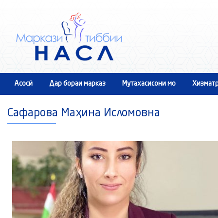
Асосӣ
Дар бораи марказ
Мутахасисони мо
Хизматр
Тамос
Сафарова Маҳина Исломовна