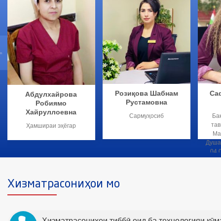
Розиқова Шабнам
Са
Абдулхайрова
Рустамовна
Робиямо
Хайруллоевна
Сармуҳосиб
Ба
тав
Ҳамшираи эҳёгар
Ма
Душа
04.
да
Чум
Хизматрасониҳои мо
К
С
01
ҳам
Хизматрасониҳои тиббӣ оид ба технологияи кӯ