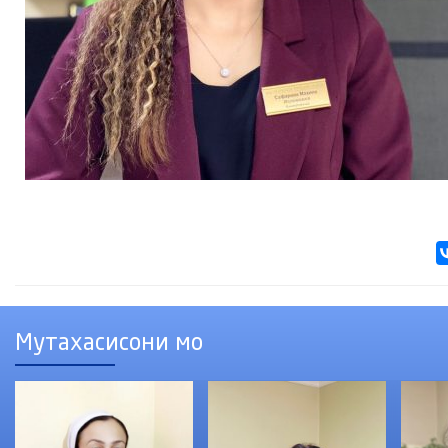
Мутахасисони мо