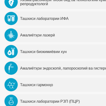
02
репродуктологӣ
ба
ҶДММ
Насл
ме
Ташхиси лаборатории ИФА
Амалиётҳои лазерӣ
Ташхиси биокимиёвии хун
Амалиётҳои эндоскопӣ, лапороскопиӣ ва гистер
Ташхиси гармонҳо
Ташхиси лаборатории РЗП (ПЦР)