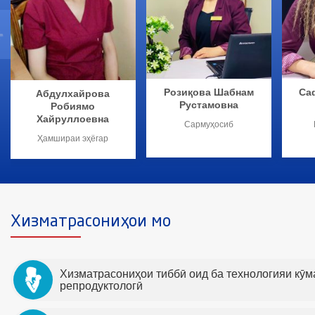
Розиқова Шабнам
Са
Абдулхайрова
Рустамовна
Робиямо
Хайруллоевна
Сармуҳосиб
Ҳамшираи эҳёгар
Хизматрасониҳои мо
Хизматрасониҳои тиббӣ оид ба технологияи кӯ
репродуктологӣ