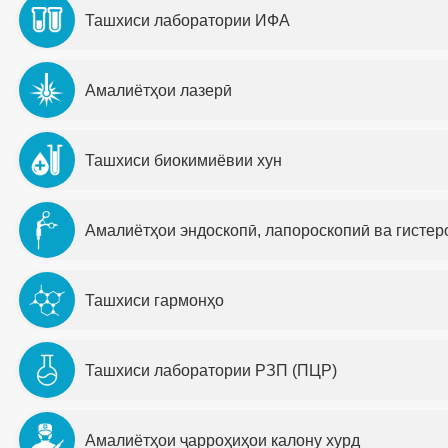
Ташхиси лаборатории ИФА
Амалиётҳои лазерӣ
Ташхиси биокимиёвии хун
Амалиётҳои эндоскопӣ, лапороскопиӣ ва гистер
Ташхиси гармонҳо
Ташхиси лаборатории РЗП (ПЦР)
Амалиётҳои ҷарроҳиҳои калону хурд