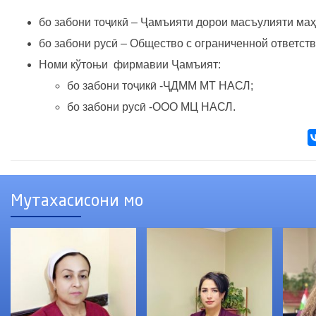
бо забони тоҷикӣ – Ҷамъияти дорои масъулияти ма
бо забони русӣ – Общество с ограниченной ответс
Номи кўтоњи фирмавии Ҷамъият:
бо забони тоҷикӣ -ҶДММ МТ НАСЛ;
бо забони русӣ -ООО МЦ НАСЛ.
Мутахасисони мо