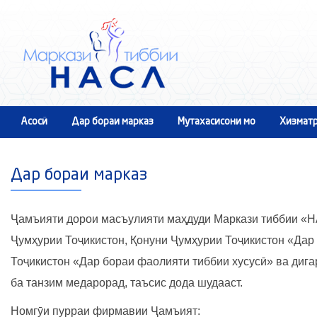
Асосӣ
Дар бораи марказ
Мутахасисони мо
Хизматр
Тамос
Дар бораи марказ
Ҷамъияти дорои масъулияти маҳдуди Маркази тиббии «Н
Ҷумҳурии Тоҷикистон, Қонуни Ҷумҳурии Тоҷикистон «Дар
Тоҷикистон «Дар бораи фаолияти тиббии хусусӣ» ва диг
ба танзим медарорад, таъсис дода шудааст.
Номгӯи пурраи фирмавии Ҷамъият: