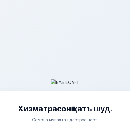
Хизматрасонӣ қатъ шуд.
Сомона муваққатан дастрас нест.