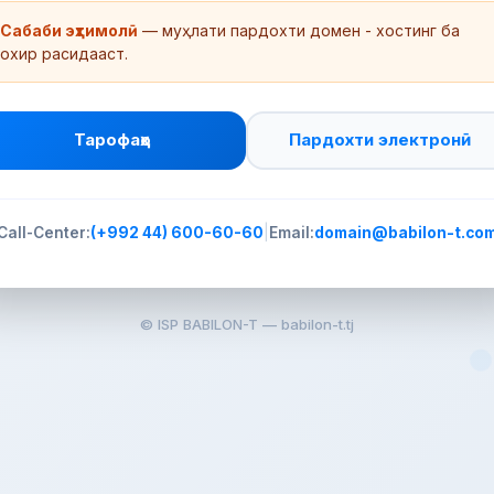
Сабаби эҳтимолӣ
— муҳлати пардохти домен - хостинг ба
охир расидааст.
Тарофаҳо
Пардохти электронӣ
Call-Center:
(+992 44) 600-60-60
|
Email:
domain@babilon-t.co
© ISP BABILON-T —
babilon-t.tj