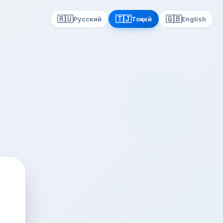
🇷🇺
🇹🇯
🇬🇧
Русский
Тоҷикӣ
English